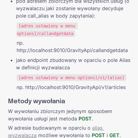
pod adresem zbiorczym dla wszystkich usług (o 
wyzwalaczu jaki zostanie wywołany decyduje 
pole call_alias w body zapytania):
[adres ustawiony w menu 
options]/callandgetdata
np. 
http://localhost:9010/GravityApi/callandgetdata
jako endpoint zbudowany w oparciu o pole Alias 
w definicji wyzwalacza 
[adres ustawiony w menu options]/v1/[alias]
np. http://localhost:9010/GravityApi/v1/articles
Metody wywołania
W wywołaniu zbiorczym jedynym sposobem 
wywołania usługi jest metoda 
POST
.
W adresie budowanym w oparciu o 
alias 
wyzwalacza
możliwe wywołania to 
POST
 i 
GET
. 
