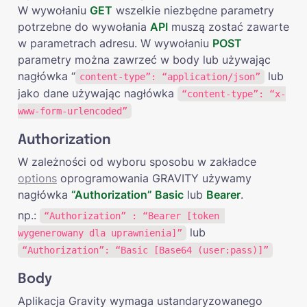
W wywołaniu 
GET
 wszelkie niezbędne parametry 
potrzebne do wywołania 
API
 muszą zostać zawarte 
w parametrach adresu. W wywołaniu 
POST
parametry można zawrzeć w body lub używając 
nagłówka “
 lub 
content-type”: “application/json”
jako dane używając nagłówka 
“content-type”: “x-
www-form-urlencoded”
Authorization
W zależności od wyboru sposobu w zakładce 
options
 oprogramowania GRAVITY używamy 
nagłówka 
“Authorization” Basic
 lub 
Bearer
.
np.: 
“Authorization” : “Bearer [token 
 lub 
wygenerowany dla uprawnienia]”
“Authorization”: “Basic [Base64 (user:pass)]”
Body
Aplikacja Gravity wymaga ustandaryzowanego 