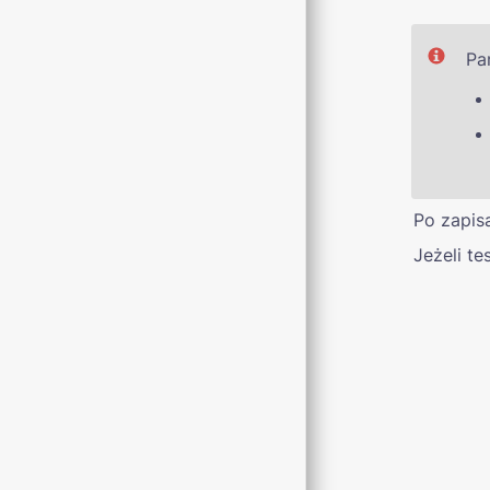
Pa
Po zapis
Jeżeli t