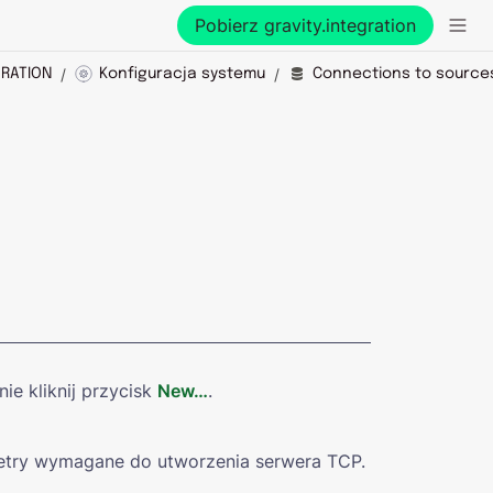
Pobierz gravity.integration
/
/
GRATION
Konfiguracja systemu
Connections to source
nie kliknij przycisk 
New…
.
etry wymagane do utworzenia serwera TCP.