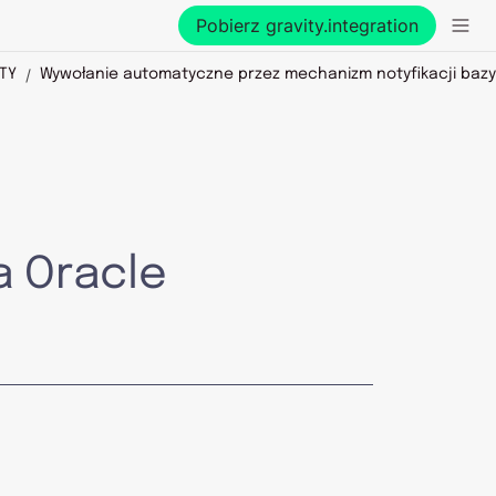
Pobierz gravity.integration
/
TY
Wywołanie automatyczne przez mechanizm notyfikacji baz
a Oracle 