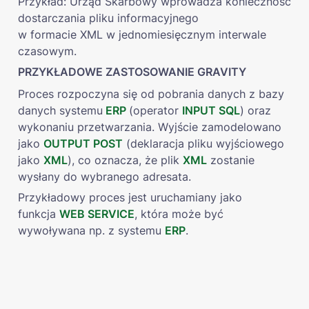
Przykład: Urząd Skarbowy wprowadza konieczność 
dostarczania pliku informacyjnego 

w formacie XML w jednomiesięcznym interwale 
czasowym.
PRZYKŁADOWE ZASTOSOWANIE GRAVITY
Proces rozpoczyna się od pobrania danych z bazy 
danych systemu
ERP
(operator 
INPUT SQL
) oraz 
wykonaniu przetwarzania. Wyjście zamodelowano 
jako 
OUTPUT POST
 (deklaracja pliku wyjściowego 
jako 
XML
), co oznacza, że plik 
XML
zostanie 
wysłany do wybranego adresata.
Przykładowy proces jest uruchamiany jako 
funkcja 
WEB SERVICE
, która może być 
wywoływana np. z systemu 
ERP
.